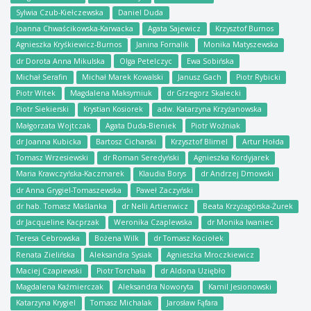
Sylwia Czub-Kiełczewska
Daniel Duda
Joanna Chwaścikowska-Karwacka
Agata Sajewicz
Krzysztof Burnos
Agnieszka Kryśkiewicz-Burnos
Janina Fornalik
Monika Matyszewska
dr Dorota Anna Mikulska
Olga Petelczyc
Ewa Sobińska
Michał Serafin
Michał Marek Kowalski
Janusz Gach
Piotr Rybicki
Piotr Witek
Magdalena Maksymiuk
dr Grzegorz Skałecki
Piotr Siekierski
Krystian Kosiorek
adw. Katarzyna Krzyżanowska
Małgorzata Wojtczak
Agata Duda-Bieniek
Piotr Woźniak
dr Joanna Kubicka
Bartosz Cicharski
Krzysztof Blimel
Artur Hołda
Tomasz Wrzesiewski
dr Roman Seredyński
Agnieszka Kordyjarek
Maria Krawczyńska-Kaczmarek
Klaudia Borys
dr Andrzej Dmowski
dr Anna Grygiel-Tomaszewska
Paweł Zaczyński
dr hab. Tomasz Maślanka
dr Nelli Artienwicz
Beata Krzyżagórska-Żurek
dr Jacqueline Kacprzak
Weronika Czaplewska
dr Monika Iwaniec
Teresa Cebrowska
Bożena Wilk
dr Tomasz Kociołek
Renata Zielińska
Aleksandra Sysiak
Agnieszka Mroczkiewicz
Maciej Czapiewski
Piotr Torchała
dr Aldona Uziębło
Magdalena Kaźmierczak
Aleksandra Noworyta
Kamil Jesionowski
Katarzyna Krygiel
Tomasz Michalak
Jarosław Fąfara