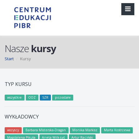
Nasze
kursy
Start
Kursy
TYP KURSU
wszystkie
ODZ
SZR
pozostałe
WYKŁADOWCY
wszyscy
Barbara Misterska-Dragan
Monika Markisz
Marta Kostrzewa
Magdalena Pikuła
Aneta Wilk-Łyś
Artur Raciński