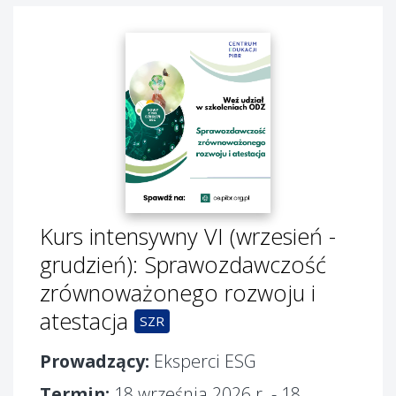
Kurs intensywny VI (wrzesień -
grudzień): Sprawozdawczość
zrównoważonego rozwoju i
atestacja
SZR
Prowadzący:
Eksperci ESG
Termin:
18 września 2026 r. - 18