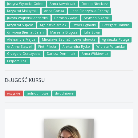
Justyna Wysocka-Golec
Anna Ławniczak
Dorota Nieckarz
Krzysztof Maksymik
Anna Górska
Ilona Pieczyńska-Czerny
Judyta Wojtysiak-Kotlarska
Damian Zwara
Szymon Sikorski
Krzysztof Supera
Agnieszka Królak
Paweł Cygański
Grzegorz Hankus
dr Iwona Biernat-Baran
Marzena Błogosz
Julia Sowa
Aleksandra Majda
Mirosława Zachaś – Lewandowska
Agnieszka Potęga
dr Anna Staszel
Piotr Pikuła
Aleksandra Rytko
Wioleta Fortuńska
Grzegorz Oszczypała
Dariusz Dominiak
Anna Witkiewicz
Eksperci ESG
DŁUGOŚĆ KURSU
wszyskie
jednodniowe
dwudniowe