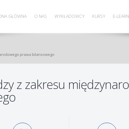
ONA GŁÓWNA
O NAS
WYKŁADOWCY
KURSY
E-LEARN
ynarodowego prawa bilansowego
edzy z zakresu międzyna
ego