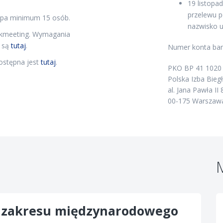
19 listopad
przelewu 
grupa minimum 15 osób.
nazwisko u
ickmeeting. Wymagania
e są
tutaj
.
Numer konta ban
dostępna jest
tutaj
.
PKO BP 41 1020 
Polska Izba Bie
al. Jana Pawła II 
00-175 Warszaw
M
z zakresu międzynarodowego