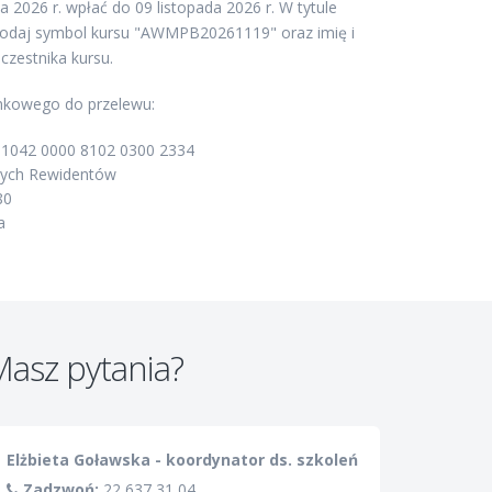
a 2026 r. wpłać do 09 listopada 2026 r. W tytule
podaj symbol kursu "AWMPB20261119" oraz imię i
czestnika kursu.
kowego do przelewu:
1042 0000 8102 0300 2334
głych Rewidentów
80
a
asz pytania?
Elżbieta Goławska - koordynator ds. szkoleń
Zadzwoń:
22 637 31 04