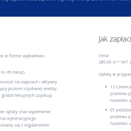
Jak zapłac
Cena:
est w formie wykładowo-
280,00 zł + VAT 
 to 45 minut).
Opłatę w przypad
becność na zajęciach i aktywny
12 czerwca
ający poziom uzyskanej wiedzy.
przelewu 
 godzin lekcyjnych uzyskują
nazwisko u
05 paździe
nie opłaty oraz wypełnienie
przelewu 
rza rejestracyjnego
nazwisko u
oznaniu się z regulaminem