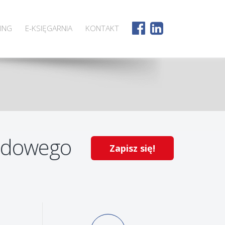
ING
E-KSIĘGARNIA
KONTAKT
rodowego
Zapisz się!