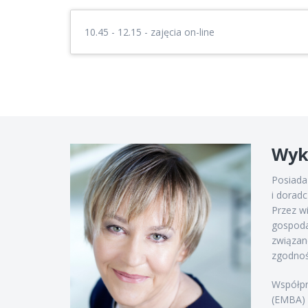
10.45 - 12.15 - zajęcia on-line
Wyk
Posiada
i dorad
Przez w
gospoda
związan
zgodnoś
Współpr
(EMBA) 