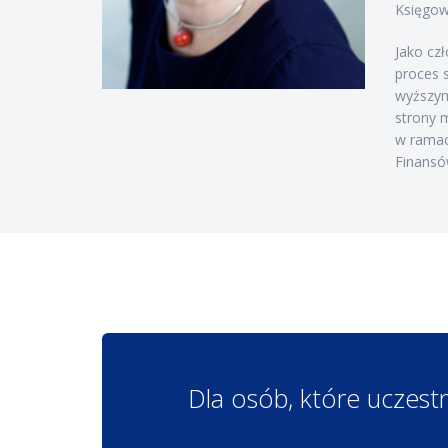
Księgow
Jako cz
proces 
wyższym
strony m
w ramac
Finansó
Dla osób, które uczest