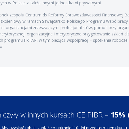
ych w Polsce, a także innymi jednostkami prywatnymi.
łonek zespołu Centrum ds Reformy Sprawozdawczości Finansowej Ba
szkoleniowy w ramach Szwajcarsko-Polskiego Programu Współpracy (F
i i organizacjami zrzeszającymi profesjonalistów, pomoc przy organi
erytorycznej, organizacyjne i merytoryczne przygotowanie szkleń dla
h programu FRTAP, w tym bieżącą współpracę – spotkania robocze i 
w.
niczyły w innych kursach CE PIBR –
15% r
Aby uzyskać rabat, zapłać co najmniej 10 dni przed terminem kursu.