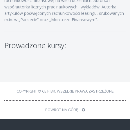
rachunkowości finansowej na wielu uczelniach. Autorka i
współautorka licznych prac naukowych i wykładów. Autorka
artykułów poświęconych rachunkowości leasingu, drukowanych
m.in. w „Parkiecie” oraz „Monitorze Finansowym”.
Prowadzone kursy:
COPYRIGHT © CE PIBR. WSZELKIE PRAWA ZASTRZEŻONE
POWRÓT NA GÓRĘ