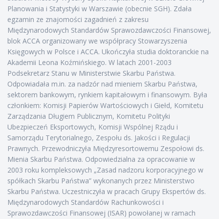
Planowania i Statystyki w Warszawie (obecnie SGH). Zdała
egzamin ze znajomości zagadnień z zakresu
Międzynarodowych Standardów Sprawozdawczości Finansowej,
blok ACCA organizowany we współpracy Stowarzyszenia
Księgowych w Polsce i ACCA. Ukończyła studia doktoranckie na
Akademii Leona Koźmińskiego. W latach 2001-2003
Podsekretarz Stanu w Ministerstwie Skarbu Państwa.
Odpowiadała m.in. za nadzór nad mieniem Skarbu Państwa,
sektorem bankowym, rynkiem kapitałowym i finansowym. Była
członkiem: Komisji Papierów Wartościowych i Giełd, Komitetu
Zarządzania Długiem Publicznym, Komitetu Polityki
Ubezpieczeń Eksportowych, Komisji Wspólnej Rządu i
Samorządu Terytorialnego, Zespołu ds. Jakości i Regulacji
Prawnych. Przewodniczyła Międzyresortowemu Zespołowi ds.
Mienia Skarbu Państwa. Odpowiedzialna za opracowanie w
2003 roku kompleksowych „Zasad nadzoru korporacyjnego w
spółkach Skarbu Państwa” wykonanych przez Ministerstwo
Skarbu Państwa. Uczestniczyła w pracach Grupy Ekspertów ds.
Międzynarodowych Standardów Rachunkowości i
Sprawozdawczości Finansowej (ISAR) powołanej w ramach