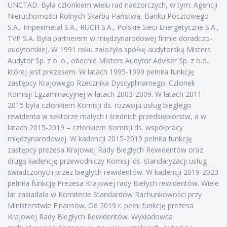
UNCTAD. Była członkiem wielu rad nadzorczych, w tym: Agencji
Nieruchomości Rolnych Skarbu Państwa, Banku Pocztowego
S.A., Impexmetal S.A., RUCH S.A., Polskie Sieci Energetyczne S.A.,
TVP S.A. Była partnerem w międzynarodowej firmie doradczo-
audytorskiej. W 1991 roku założyła spółkę audytorską Misters
Audytor Sp. z o. o., obecnie Misters Audytor Adviser Sp. z o.o.,
której jest prezesem. W latach 1995-1999 pełniła funkcję
zastępcy Krajowego Rzecznika Dyscyplinarnego. Członek
Komisji Egzaminacyjnej w latach 2003-2009. W latach 2011-
2015 była członkiem Komisji ds. rozwoju usług biegłego
rewidenta w sektorze małych i średnich przedsiębiorstw, a w
latach 2015-2019 – członkiem Komisji ds. współpracy
międzynarodowej. W kadencji 2015-2019 pełniła funkcję
zastępcy prezesa Krajowej Rady Biegłych Rewidentów oraz
drugą kadencję przewodniczy Komisji ds. standaryzacji usług
świadczonych przez biegłych rewidentów. W kadencji 2019-2023
pełniła funkcję Prezesa Krajowej rady Biełych rewidentów. Wiele
lat zasiadała w Komitecie Standardów Rachunkowości przy
Ministerstwie Finansów. Od 2019 r. pełni funkcję prezesa
Krajowej Rady Biegłych Rewidentów. Wykładowca