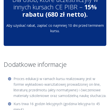
innych kursach CE PIBR –
15%
rabatu (680 zł netto).
Aby uzyskać rabat, zapłać co najmniej 10 dni przed terminem
kursu.
Dodatkowe informacje
Proces edukacji w ramach kursu realizowany jest w
formie wykładowo-warsztatowej prowadzonej on-line,
literaturę przedmiotu (akty normatywne) i ćwiczeniowe
materiały szkoleniowe oraz samodzielną naukę słuchacza.
Kurs trwa 16 godzin lekcyjnych (godzina lekcyjna to 45
minut).