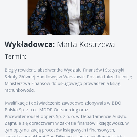
Wykładowca:
Marta Kostrzewa
Termin:
Biegły rewident, absolwentka Wydziału Finansów i Statystyki
Szkoły Głównej Handlowej w Warszawie. Posiada także Licencję
Ministerstwa Finansów do usługowego prowadzenia ksiąg
rachunkowości.
Kwalifikacje i doświadczenie zawodowe zdobywała w BDO
Polska Sp. z o.o., MDDP Outsourcing oraz
PricewaterhouseCoopers Sp. z o. o. w Departamencie Audytu.
Zajmuje się doradztwem w zakresie finansów i księgowości, w
tym optymalizacją procesów księgowych i finansowych,
zarządza projektami Due Diligence, audytu według polskich i