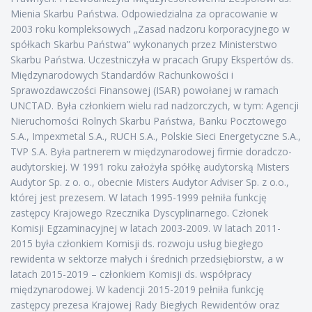
Mienia Skarbu Państwa. Odpowiedzialna za opracowanie w
2003 roku kompleksowych „Zasad nadzoru korporacyjnego w
spółkach Skarbu Państwa” wykonanych przez Ministerstwo
Skarbu Państwa. Uczestniczyła w pracach Grupy Ekspertów ds.
Międzynarodowych Standardów Rachunkowości i
Sprawozdawczości Finansowej (ISAR) powołanej w ramach
UNCTAD. Była członkiem wielu rad nadzorczych, w tym: Agencji
Nieruchomości Rolnych Skarbu Państwa, Banku Pocztowego
S.A., Impexmetal S.A., RUCH S.A., Polskie Sieci Energetyczne S.A.,
TVP S.A. Była partnerem w międzynarodowej firmie doradczo-
audytorskiej. W 1991 roku założyła spółkę audytorską Misters
Audytor Sp. z o. o., obecnie Misters Audytor Adviser Sp. z o.o.,
której jest prezesem. W latach 1995-1999 pełniła funkcję
zastępcy Krajowego Rzecznika Dyscyplinarnego. Członek
Komisji Egzaminacyjnej w latach 2003-2009. W latach 2011-
2015 była członkiem Komisji ds. rozwoju usług biegłego
rewidenta w sektorze małych i średnich przedsiębiorstw, a w
latach 2015-2019 – członkiem Komisji ds. współpracy
międzynarodowej. W kadencji 2015-2019 pełniła funkcję
zastępcy prezesa Krajowej Rady Biegłych Rewidentów oraz